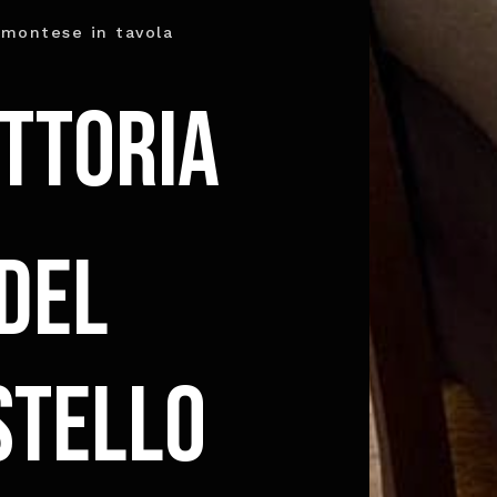
emontese in tavola
ttoria
del
stello