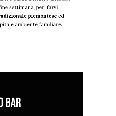
 fine settimana, per farvi
radizionale piemontese
ed
spitale ambiente familiare.
o bar