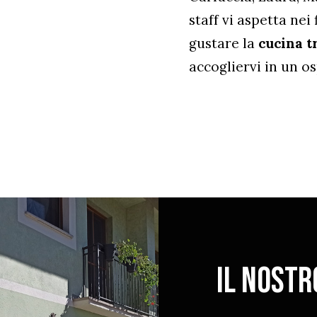
staff vi aspetta nei
gustare la
cucina t
accogliervi in un o
Il nostr