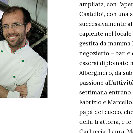
ampliata, con l’ape
Castello”, con una s
successivamente aff
capiente nel locale 
gestita da mamma M
negozietto – bar, e
essersi diplomato n
Alberghiero, da su
passione all’
attivit
settimana entrano a
Fabrizio e Marcello
papà del cuoco, che
della trattoria, e le
Carluccia, Laura, Ma